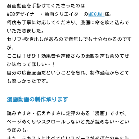
漫画動画を手掛けてくださったのは
WEBデザイナー・動画クリエイターの
MEGUMI
様。
何度も丁寧に対応してくださり、漫画に命を吹き込んで
いただきました。
セリフ+吹き出しがあるので音無しでも十分わかるのです
が、
ここは！ぜひ！効果音や声優さんの素敵な声も含めてぜ
ひ味わってほしい…！
自分の広告漫画だということを忘れ、制作過程からとて
も楽しかったです。
漫画動画の制作承ります
読みやすさ・伝えやすさに定評のある「漫画」ですが、
ページめくりやスクロールしないと先が読めない…とい
う弱みも。
また、テキストに比べて広いスペースが必須なのも広告