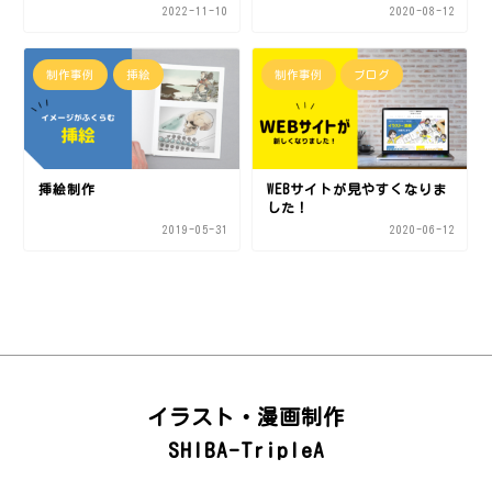
2022-11-10
2020-08-12
制作事例
挿絵
制作事例
ブログ
挿絵制作
WEBサイトが見やすくなりま
した！
2019-05-31
2020-06-12
イラスト・漫画制作
SHIBA-TripleA