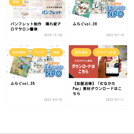
挿絵
パンフレット制作 隠れ家ア
ふらぐvol.36
ロマサロン馨様
2019-12-20
2022-07-10
制作事例
マンガ
表紙
制作事例
デザイン応援
ふらぐvol.35
【加盟店様】「むなかた
Pay」素材ダウンロードはこ
ちら
2022-03-10
2022-07-11