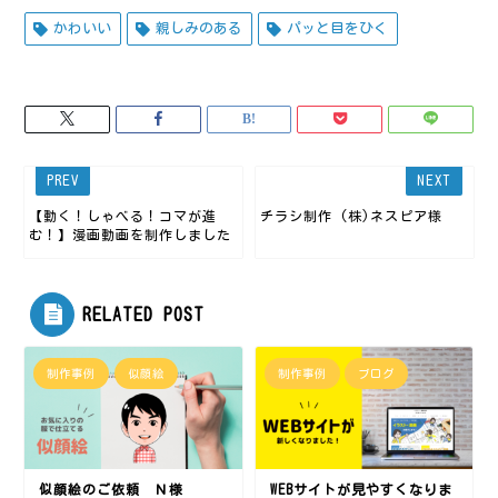
かわいい
親しみのある
パッと目をひく
【動く！しゃべる！コマが進
チラシ制作 (株)ネスピア様
む！】漫画動画を制作しました
RELATED POST
制作事例
似顔絵
制作事例
ブログ
似顔絵のご依頼 Ｎ様
WEBサイトが見やすくなりま