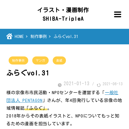
イラスト・漫画制作
SHIBA-TripleA
HOME
制作事例
ふらぐvol.31
制作事例
マンガ
表紙
ふらぐvol.31
2021-01-13
/
2021-06-13
様の宗像市市民活動・NPOセンターを運営する「
一般社
団法人 PENTAGON
」さんが、年4回発行している宗像の地
域情報誌
「ふらぐ」
。
2018年からその表紙イラストと、NPOについてもっと知
るための漫画を担当しています。