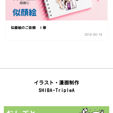
似顔絵のご依頼 Ｉ様
2019-04-16
イラスト・漫画制作
SHIBA-TripleA